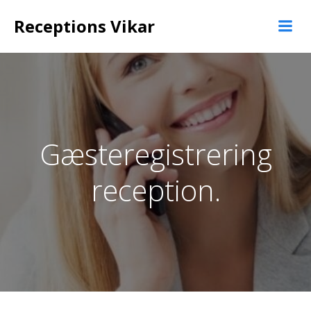
Videre
Receptions Vikar
til
indhold
Gæsteregistrering
reception.