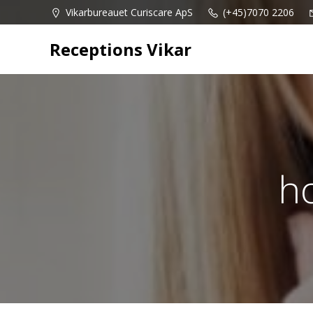
Videre
Vikarbureauet Curiscare ApS
(+45)7070 2206
til
indhold
Receptions Vikar
h